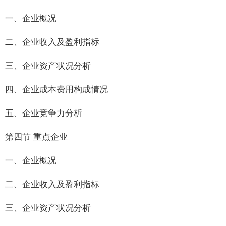
一、企业概况
二、企业收入及盈利指标
三、企业资产状况分析
四、企业成本费用构成情况
五、企业竞争力分析
第四节 重点企业
一、企业概况
二、企业收入及盈利指标
三、企业资产状况分析