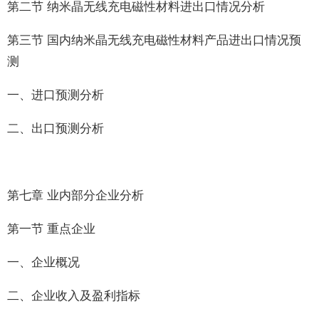
第二节 纳米晶无线充电磁性材料进出口情况分析
第三节 国内纳米晶无线充电磁性材料产品进出口情况预
测
一、进口预测分析
二、出口预测分析
第七章 业内部分企业分析
第一节 重点企业
一、企业概况
二、企业收入及盈利指标