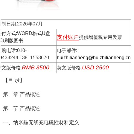
编制日期:2026年07月
交付方式:WORD格式U盘
支付账户
提供增值税专用发票
+印刷版图书
购电话:010-
电子邮件:
9433244,13811553670
huizhilianheng@huizhilianheng.cn
RMB 3500
USD 2500
中文版价格:
英文版价格:
【目 录】
第一章 产品概述
第一节 产品概述
一、纳米晶无线充电磁性材料定义