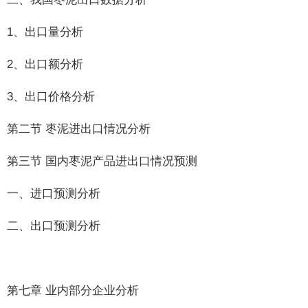
1、出口量分析
2、出口额分析
3、出口价格分析
第二节 枣泥进出口情况分析
第三节 国内枣泥产品进出口情况预测
一、进口预测分析
二、出口预测分析
第七章 业内部分企业分析