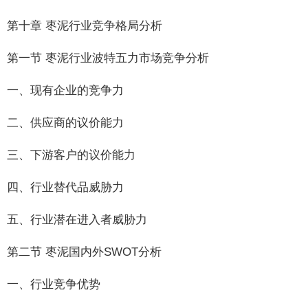
第十章 枣泥行业竞争格局分析
第一节 枣泥行业波特五力市场竞争分析
一、现有企业的竞争力
二、供应商的议价能力
三、下游客户的议价能力
四、行业替代品威胁力
五、行业潜在进入者威胁力
第二节 枣泥国内外SWOT分析
一、行业竞争优势