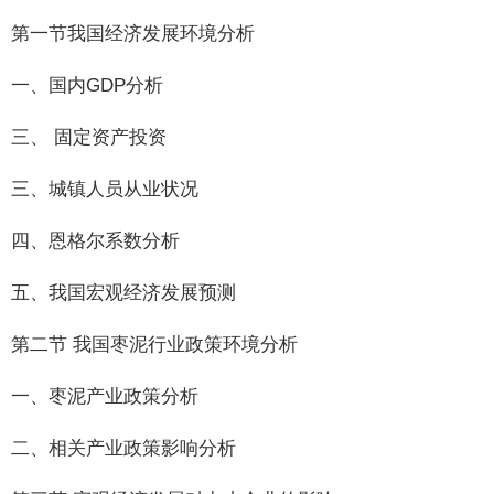
第一节我国经济发展环境分析
一、国内GDP分析
三、 固定资产投资
三、城镇人员从业状况
四、恩格尔系数分析
五、我国宏观经济发展预测
第二节 我国枣泥行业政策环境分析
一、枣泥产业政策分析
二、相关产业政策影响分析