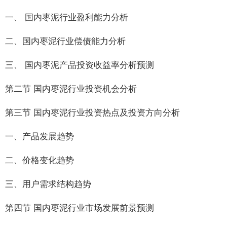
一、 国内枣泥行业盈利能力分析
二、国内枣泥行业偿债能力分析
三、 国内枣泥产品投资收益率分析预测
第二节 国内枣泥行业投资机会分析
第三节 国内枣泥行业投资热点及投资方向分析
一、产品发展趋势
二、价格变化趋势
三、用户需求结构趋势
第四节 国内枣泥行业市场发展前景预测