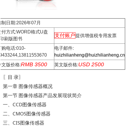
编制日期:2026年07月
交付方式:WORD格式U盘
支付账户
提供增值税专用发票
+印刷版图书
购电话:010-
电子邮件:
9433244,13811553670
huizhilianheng@huizhilianheng.cn
RMB 3500
USD 2500
中文版价格:
英文版价格:
〖目 录〗
第一章 图像传感器概况
第一节 图像传感器产品发展现状简介
一、CCD图像传感器
二、CMOS图像传感器
三、CIS图像传感器