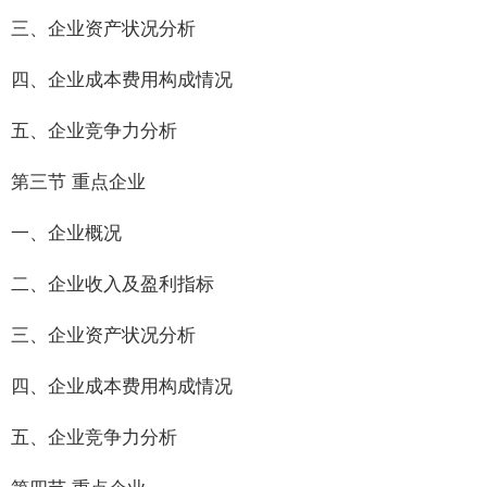
三、企业资产状况分析
四、企业成本费用构成情况
五、企业竞争力分析
第三节 重点企业
一、企业概况
二、企业收入及盈利指标
三、企业资产状况分析
四、企业成本费用构成情况
五、企业竞争力分析