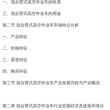
一、混合臂式高空作业车的性质
三、混合臂式高空作业车的用途
第二节 混合臂式高空作业车市场特点分析
一、产品特征
二、价格特征
三、渠道特征
四、购买特征
第三节 混合臂式高空作业车产业发展历程与产业概况
第二章 混合臂式高空作业车行业宏观经济及政策环境分