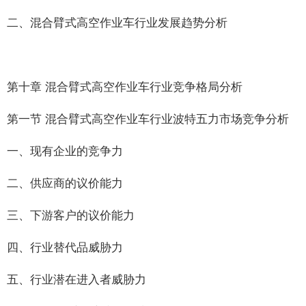
二、混合臂式高空作业车行业发展趋势分析
第十章 混合臂式高空作业车行业竞争格局分析
第一节 混合臂式高空作业车行业波特五力市场竞争分析
一、现有企业的竞争力
二、供应商的议价能力
三、下游客户的议价能力
四、行业替代品威胁力
五、行业潜在进入者威胁力