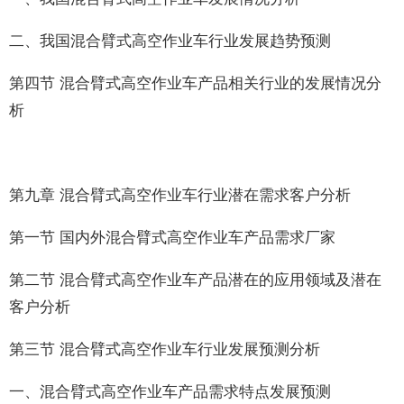
二、我国混合臂式高空作业车行业发展趋势预测
第四节 混合臂式高空作业车产品相关行业的发展情况分
析
第九章 混合臂式高空作业车行业潜在需求客户分析
第一节 国内外混合臂式高空作业车产品需求厂家
第二节 混合臂式高空作业车产品潜在的应用领域及潜在
客户分析
第三节 混合臂式高空作业车行业发展预测分析
一、混合臂式高空作业车产品需求特点发展预测