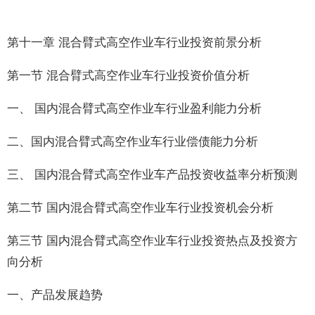
第十一章 混合臂式高空作业车行业投资前景分析
第一节 混合臂式高空作业车行业投资价值分析
一、 国内混合臂式高空作业车行业盈利能力分析
二、国内混合臂式高空作业车行业偿债能力分析
三、 国内混合臂式高空作业车产品投资收益率分析预测
第二节 国内混合臂式高空作业车行业投资机会分析
第三节 国内混合臂式高空作业车行业投资热点及投资方
向分析
一、产品发展趋势