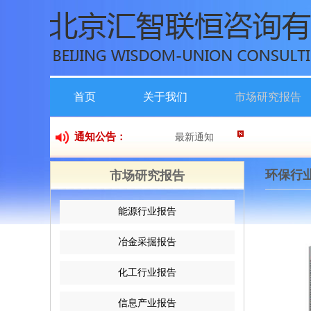
首页
关于我们
市场研究报告
通知公告：
最新通知
环保行
市场研究报告
能源行业报告
冶金采掘报告
化工行业报告
信息产业报告