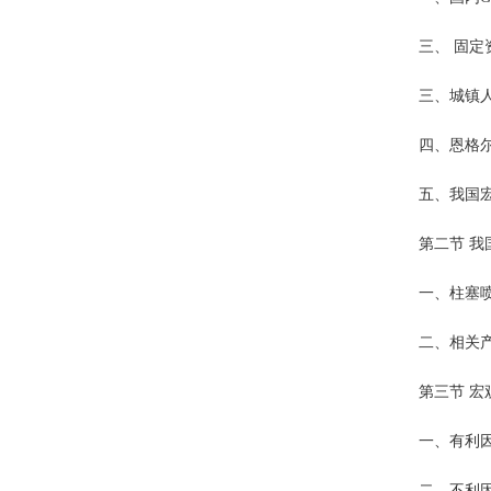
三、 固定
三、城镇
四、恩格
五、我国
第二节 
一、柱塞
二、相关
第三节 
一、有利
二、不利