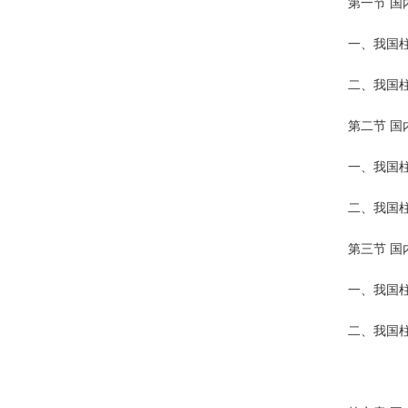
第一节 
一、我国
二、我国
第二节 
一、我国
二、我国
第三节 
一、我国
二、我国