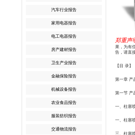
汽车行业报告
家用电器报告
电工电器报告
郑重声明
果，为有
房产建材报告
告，请直
卫生产业报告
【目 录】
金融保险报告
第一章 产
机械设备报告
第一节 产
农业食品报告
一、柱塞
服装纺织报告
一、柱塞
交通物流报告
三、柱塞