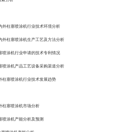
国内外柱塞喷涂机行业技术环境分析
国内外柱塞喷涂机生产工艺及方法分析
柱塞喷涂机行业申请的技术专利情况
柱塞喷涂机产品工艺设备采购渠道分析
国外柱塞喷涂机行业技术发展趋势
国外柱塞喷涂机市场分析
柱塞喷涂机产能分析及预测