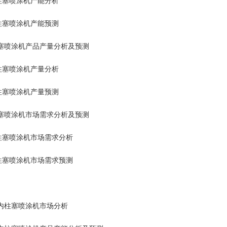
柱塞喷涂机产能分析
柱塞喷涂机产能预测
柱塞喷涂机产品产量分析及预测
柱塞喷涂机产量分析
柱塞喷涂机产量预测
柱塞喷涂机市场需求分析及预测
柱塞喷涂机市场需求分析
柱塞喷涂机市场需求预测
国内柱塞喷涂机市场分析